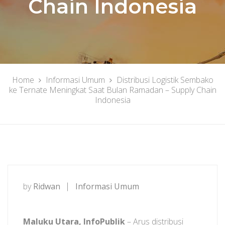
Chain Indonesia
Home
Informasi Umum
Distribusi Logistik Sembako
ke Ternate Meningkat Saat Bulan Ramadan – Supply Chain
Indonesia
by
Ridwan
Informasi Umum
Maluku Utara, InfoPublik
– Arus distribusi