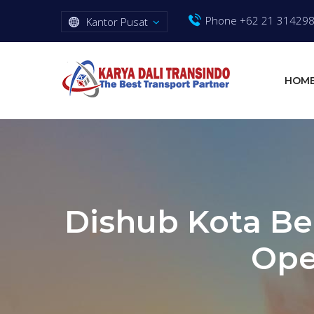
Phone +62 21 31429
Kantor Pusat
HOM
Dishub Kota Be
Ope