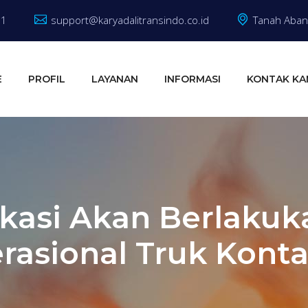
81
support@karyadalitransindo.co.id
Tanah Abang
E
PROFIL
LAYANAN
INFORMASI
KONTAK KA
kasi Akan Berlaku
rasional Truk Konta