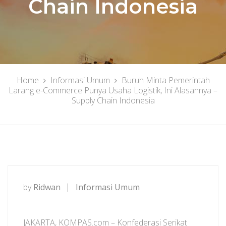
Chain Indonesia
Home
Informasi Umum
Buruh Minta Pemerintah
Larang e-Commerce Punya Usaha Logistik, Ini Alasannya –
Supply Chain Indonesia
by
Ridwan
Informasi Umum
JAKARTA, KOMPAS.com – Konfederasi Serikat