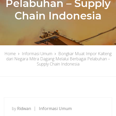
Pelabuhan – Supply
Chain Indonesia
Home
Informasi Umum
Bongkar Muat Impor Kalteng
dari Negara Mitra Dagang Melalui Berbagai Pelabuhan –
Supply Chain Indonesia
by
Ridwan
Informasi Umum