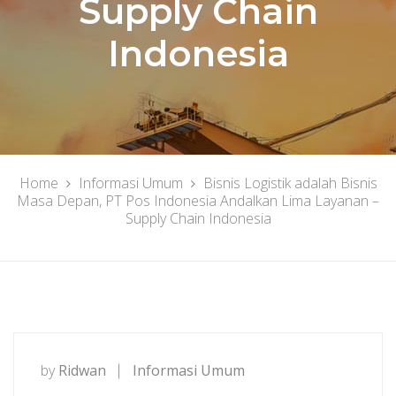
Supply Chain
Indonesia
Home
Informasi Umum
Bisnis Logistik adalah Bisnis
Masa Depan, PT Pos Indonesia Andalkan Lima Layanan –
Supply Chain Indonesia
by
Ridwan
Informasi Umum