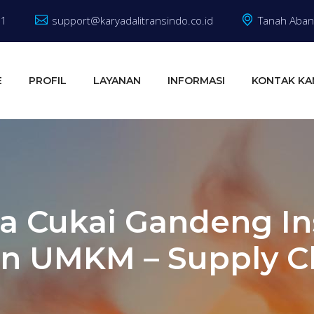
81
support@karyadalitransindo.co.id
Tanah Abang
E
PROFIL
LAYANAN
INFORMASI
KONTAK KA
ea Cukai Gandeng In
n UMKM – Supply Ch