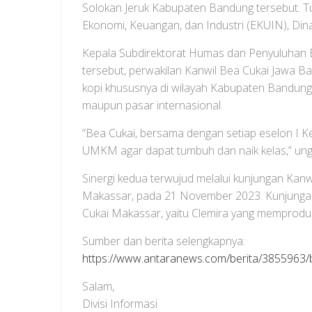
Solokan Jeruk Kabupaten Bandung tersebut. T
Ekonomi, Keuangan, dan Industri (EKUIN), Di
Kepala Subdirektorat Humas dan Penyuluhan B
tersebut, perwakilan Kanwil Bea Cukai Jawa 
kopi khususnya di wilayah Kabupaten Bandung,
maupun pasar internasional.
“Bea Cukai, bersama dengan setiap eselon I K
UMKM agar dapat tumbuh dan naik kelas,” un
Sinergi kedua terwujud melalui kunjungan Kan
Makassar, pada 21 November 2023. Kunjungan
Cukai Makassar, yaitu Clemira yang memproduk
Sumber dan berita selengkapnya:
https://www.antaranews.com/berita/3855963/b
Salam,
Divisi Informasi