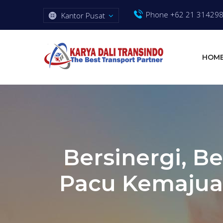
Phone +62 21 31429
Kantor Pusat
HOM
Bersinergi, B
Pacu Kemajua