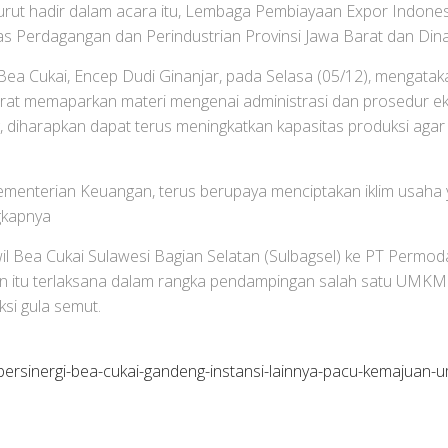
urut hadir dalam acara itu, Lembaga Pembiayaan Expor Indones
nas Perdagangan dan Perindustrian Provinsi Jawa Barat dan Di
ea Cukai, Encep Dudi Ginanjar, pada Selasa (05/12), mengata
Barat memaparkan materi mengenai administrasi dan prosedur e
 diharapkan dapat terus meningkatkan kapasitas produksi agar d
ementerian Keuangan, terus berupaya menciptakan iklim usaha y
gkapnya
wil Bea Cukai Sulawesi Bagian Selatan (Sulbagsel) ke PT Per
 itu terlaksana dalam rangka pendampingan salah satu UMKM 
si gula semut.
ersinergi-bea-cukai-gandeng-instansi-lainnya-pacu-kemajuan-