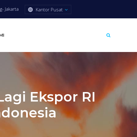
- Jakarta
Kantor Pusat
MI
Lagi Ekspor RI
ndonesia