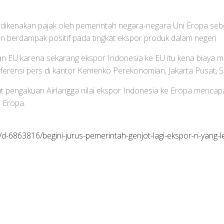
ikenakan pajak oleh pemerintah negara-negara Uni Eropa sebesar
kan berdampak positif pada tingkat ekspor produk dalam negeri
 EU karena sekarang ekspor Indonesia ke EU itu kena biaya ma
ferensi pers di kantor Kemenko Perekonomian, Jakarta Pusat, Se
t pengakuan Airlangga nilai ekspor Indonesia ke Eropa mencapai
i Eropa.
s/d-6863816/begini-jurus-pemerintah-genjot-lagi-ekspor-ri-yang-l