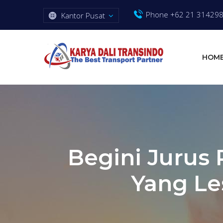
Phone +62 21 31429
Kantor Pusat
HOM
Begini Jurus 
Yang Le