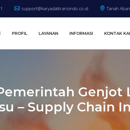
81
support@karyadalitransindo.co.id
Tanah Abang
E
PROFIL
LAYANAN
INFORMASI
KONTAK KA
Pemerintah Genjot 
su – Supply Chain I