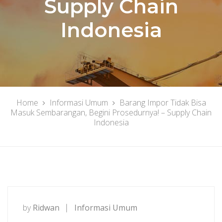
Supply Chain
Indonesia
Home
Informasi Umum
Barang Impor Tidak Bisa
Masuk Sembarangan, Begini Prosedurnya! – Supply Chain
Indonesia
by
Ridwan
Informasi Umum