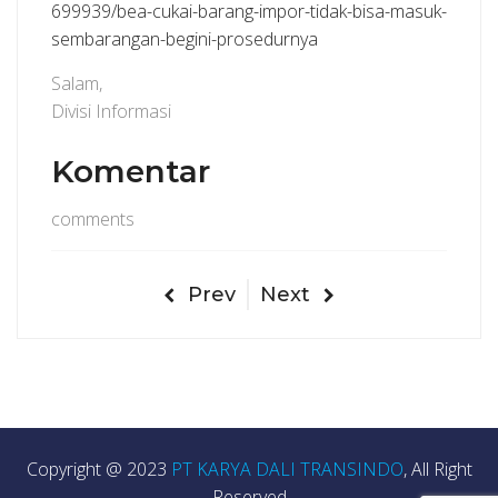
699939/bea-cukai-barang-impor-tidak-bisa-masuk-
sembarangan-begini-prosedurnya
Salam,
Divisi Informasi
Komentar
comments
Prev
Next
Copyright @ 2023
PT KARYA DALI TRANSINDO
, All Right
Reserved