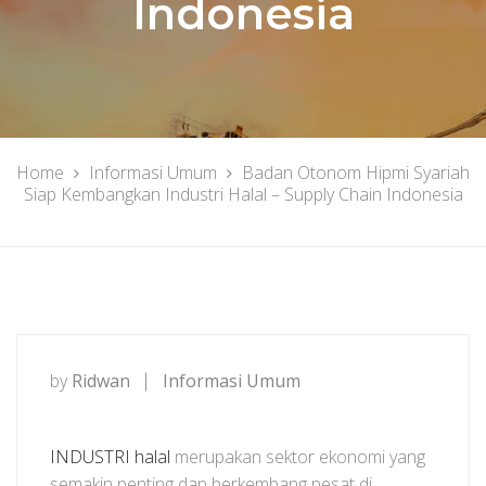
Indonesia
Home
Informasi Umum
Badan Otonom Hipmi Syariah
Siap Kembangkan Industri Halal – Supply Chain Indonesia
by
Ridwan
Informasi Umum
INDUSTRI halal
merupakan sektor ekonomi yang
semakin penting dan berkembang pesat di