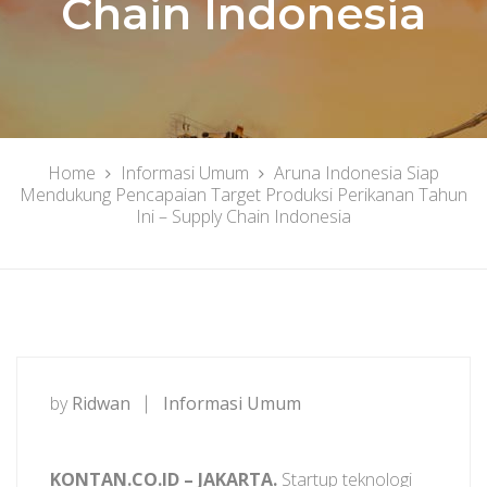
Chain Indonesia
Home
Informasi Umum
Aruna Indonesia Siap
Mendukung Pencapaian Target Produksi Perikanan Tahun
Ini – Supply Chain Indonesia
by
Ridwan
Informasi Umum
KONTAN.CO.ID – JAKARTA.
Startup teknologi