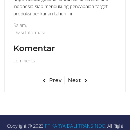
indonesia-siap-mendukung-pencapaian-target-
produksi-perikanan-tahun-ini
Salam,
Divisi Informasi
Komentar
comments
Prev
Next
Copyright @ 2023
PT KARYA DALI TRANSINDO
, All Right