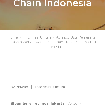
Chain Indonesia
Home
Informasi Umum
Aprindo Usul Pemerintah
Libatkan Warga Awasi Pelabuhan Tikus – Supply Chain
Indonesia
by
Ridwan
Informasi Umum
Bloomberg Technoz, Jakarta
– Asosiasi