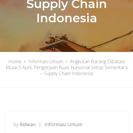
Supply Chain
Indonesia
Home
Informasi Umum
Angkutan Barang Dibatasi
Mulai 5 April, Pengerjaan Ruas Nasional Setop Sementara
– Supply Chain Indonesia
by
Ridwan
Informasi Umum