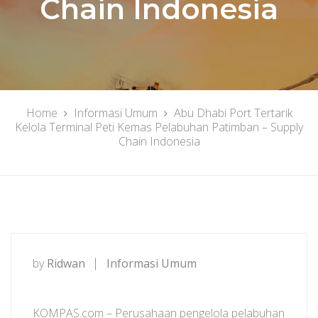
Chain Indonesia
Home
Informasi Umum
Abu Dhabi Port Tertarik
Kelola Terminal Peti Kemas Pelabuhan Patimban – Supply
Chain Indonesia
by
Ridwan
Informasi Umum
KOMPAS.com – Perusahaan pengelola pelabuhan